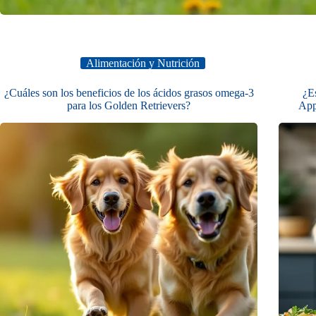
Alimentación y Nutrición
¿Cuáles son los beneficios de los ácidos grasos omega-3
¿E
para los Golden Retrievers?
App