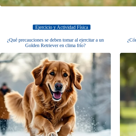
Ejercicio y Actividad Física
¿Qué precauciones se deben tomar al ejercitar a un
¿Cóm
Golden Retriever en clima frío?