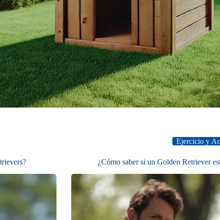
Ejercicio y Ac
trievers?
¿Cómo saber si un Golden Retriever es