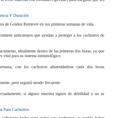
uencia Y Duración
rros de Golden Retriever en sus primeras semanas de vida
 contiene anticuerpos que ayudan a proteger a los cachorros de
acimiento, idealmente dentro de las primeras dos horas, ya que
es vital para su sistema inmunológico
semana, con los cachorros alimentándose cada dos horas
mente, pero seguirá siendo frecuente
cuadamente; si alguno muestra signos de debilidad o no se
a Para Cachorros
suficiente leche para todos sus cachorros, o podría haber