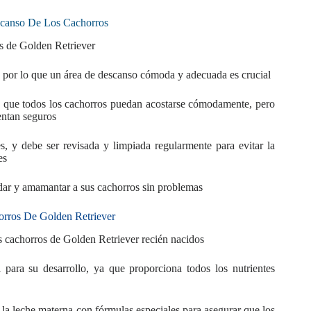
scanso De Los Cachorros
os de Golden Retriever
, por lo que un área de descanso cómoda y adecuada es crucial
a que todos los cachorros puedan acostarse cómodamente, pero
entan seguros
, y debe ser revisada y limpiada regularmente para evitar la
es
idar y amamantar a sus cachorros sin problemas
orros De Golden Retriever
os cachorros de Golden Retriever recién nacidos
 para su desarrollo, ya que proporciona todos los nutrientes
 la leche materna con fórmulas especiales para asegurar que los