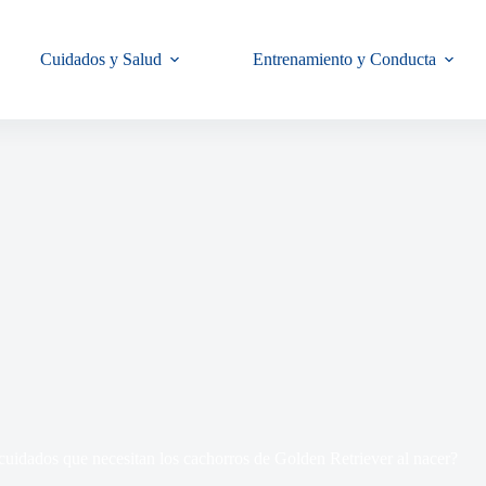
Cuidados y Salud
Entrenamiento y Conducta
cuidados que necesitan los cachorros de Golden Retriever al nacer?