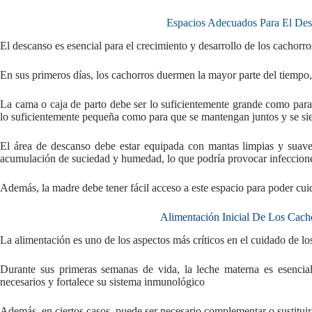
Espacios Adecuados Para El De
El descanso es esencial para el crecimiento y desarrollo de los cachorr
En sus primeros días, los cachorros duermen la mayor parte del tiempo
La cama o caja de parto debe ser lo suficientemente grande como par
lo suficientemente pequeña como para que se mantengan juntos y se si
El área de descanso debe estar equipada con mantas limpias y suaves
acumulación de suciedad y humedad, lo que podría provocar infeccion
Además, la madre debe tener fácil acceso a este espacio para poder cu
Alimentación Inicial De Los Cach
La alimentación es uno de los aspectos más críticos en el cuidado de l
Durante sus primeras semanas de vida, la leche materna es esencial
necesarios y fortalece su sistema inmunológico
Además, en ciertos casos, puede ser necesario complementar o sustituir