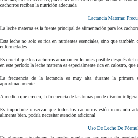
cachorros reciban la nutrición adecuada
Lactancia Materna: Frec
La leche materna es la fuente principal de alimentación para los cacho
Esta leche no solo es rica en nutrientes esenciales, sino que también
enfermedades
Es crucial que los cachorros amamanten lo antes posible después del n
en este período la leche materna es especialmente rica en calostro, que 
La frecuencia de la lactancia es muy alta durante la primera 
aproximadamente
A medida que crecen, la frecuencia de las tomas puede disminuir ligera
Es importante observar que todos los cachorros estén mamando ade
alimenta bien, podría necesitar atención adicional
Uso De Leche De Fórmul
En algunas situaciones, la madre puede no ser capaz de producir 