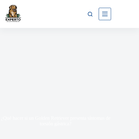
¿Qué hacer si un Golden Retriever presenta síntomas de
torsión gástrica?