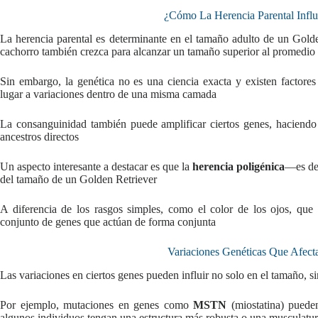
¿Cómo La Herencia Parental Infl
La herencia parental es determinante en el tamaño adulto de un Gold
cachorro también crezca para alcanzar un tamaño superior al promedio
Sin embargo, la genética no es una ciencia exacta y existen factor
lugar a variaciones dentro de una misma camada
La consanguinidad también puede amplificar ciertos genes, haciendo 
ancestros directos
Un aspecto interesante a destacar es que la
herencia poligénica
—es dec
del tamaño de un Golden Retriever
A diferencia de los rasgos simples, como el color de los ojos, que
conjunto de genes que actúan de forma conjunta
Variaciones Genéticas Que Afect
Las variaciones en ciertos genes pueden influir no solo en el tamaño, s
Por ejemplo, mutaciones en genes como
MSTN
(miostatina) pueden
algunos individuos tengan una estructura más robusta o una musculatur