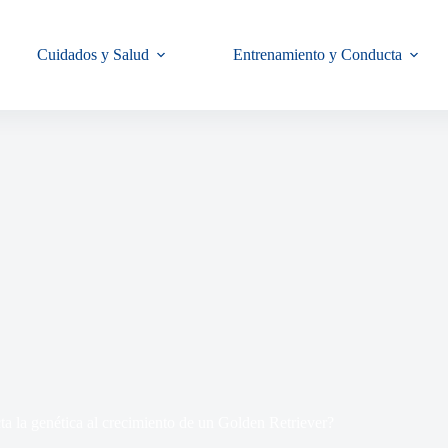
Cuidados y Salud
Entrenamiento y Conducta
a la genética al crecimiento de un Golden Retriever?