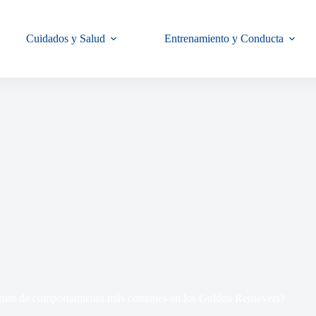
Cuidados y Salud
Entrenamiento y Conducta
emas de comportamiento más comunes en los Golden Retrievers?