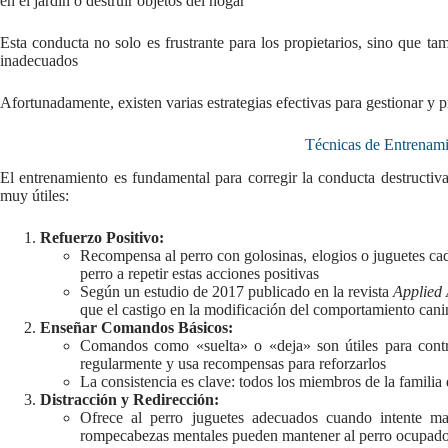
en el jardín o destruir objetos del hogar
Esta conducta no solo es frustrante para los propietarios, sino que tam
inadecuados
Afortunadamente, existen varias estrategias efectivas para gestionar y 
Técnicas de Entrenami
El entrenamiento es fundamental para corregir la conducta destructiva
muy útiles:
Refuerzo Positivo:
Recompensa al perro con golosinas, elogios o juguetes c
perro a repetir estas acciones positivas
Según un estudio de 2017 publicado en la revista
Applied
que el castigo en la modificación del comportamiento can
Enseñar Comandos Básicos:
Comandos como «suelta» o «deja» son útiles para contr
regularmente y usa recompensas para reforzarlos
La consistencia es clave: todos los miembros de la famili
Distracción y Redirección:
Ofrece al perro juguetes adecuados cuando intente mas
rompecabezas mentales pueden mantener al perro ocupad