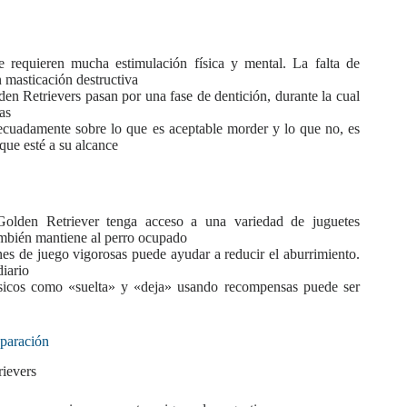
 requieren mucha estimulación física y mental. La falta de
n masticación destructiva
den Retrievers pasan por una fase de dentición, durante la cual
as
ecuadamente sobre lo que es aceptable morder y lo que no, es
que esté a su alcance
olden Retriever tenga acceso a una variedad de juguetes
también mantiene al perro ocupado
nes de juego vigorosas puede ayudar a reducir el aburrimiento.
diario
cos como «suelta» y «deja» usando recompensas puede ser
paración
rievers