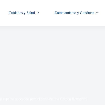
Cuidados y Salud
Entrenamiento y Conducta
n espacio adecuado para el parto de una Golden Retriever?