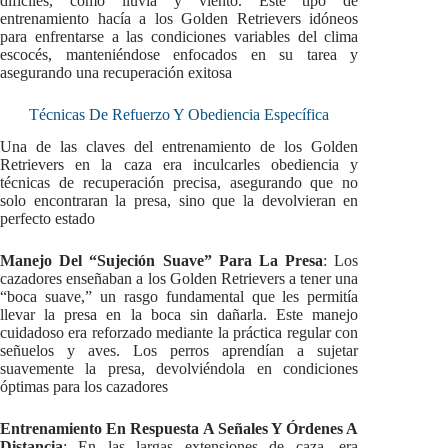
difíciles, como lluvia y viento. Este tipo de
entrenamiento hacía a los Golden Retrievers idóneos
para enfrentarse a las condiciones variables del clima
escocés, manteniéndose enfocados en su tarea y
asegurando una recuperación exitosa
Técnicas De Refuerzo Y Obediencia Específica
Una de las claves del entrenamiento de los Golden
Retrievers en la caza era inculcarles obediencia y
técnicas de recuperación precisa, asegurando que no
solo encontraran la presa, sino que la devolvieran en
perfecto estado
Manejo Del “Sujeción Suave” Para La Presa
: Los
cazadores enseñaban a los Golden Retrievers a tener una
“boca suave,” un rasgo fundamental que les permitía
llevar la presa en la boca sin dañarla. Este manejo
cuidadoso era reforzado mediante la práctica regular con
señuelos y aves. Los perros aprendían a sujetar
suavemente la presa, devolviéndola en condiciones
óptimas para los cazadores
Entrenamiento En Respuesta A Señales Y Órdenes A
Distancia
: En las largas extensiones de caza, era