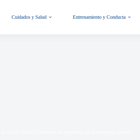
Cuidados y Salud
Entrenamiento y Conducta
la cría de Golden Retrievers no contribuye al abandono de perros?