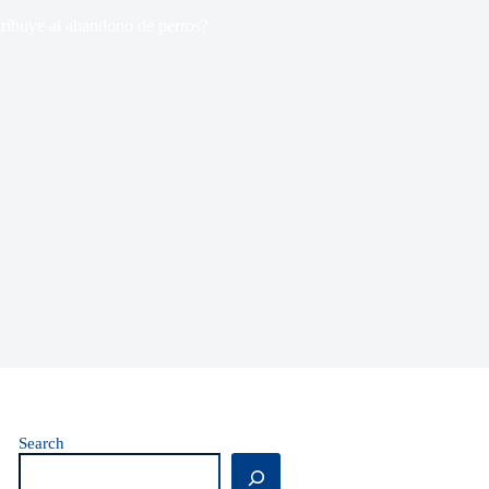
tribuye al abandono de perros?
Search